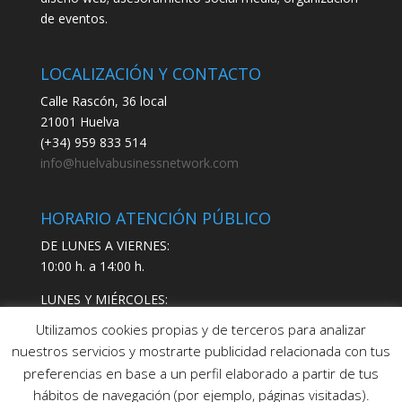
de eventos.
LOCALIZACIÓN Y CONTACTO
Calle Rascón, 36 local
21001 Huelva
(+34) 959 833 514
info@huelvabusinessnetwork.com
HORARIO ATENCIÓN PÚBLICO
DE LUNES A VIERNES:
10:00 h. a 14:00 h.
LUNES Y MIÉRCOLES:
17:00 h. a 19:00 h.
Utilizamos cookies propias y de terceros para analizar
nuestros servicios y mostrarte publicidad relacionada con tus
preferencias en base a un perfil elaborado a partir de tus
hábitos de navegación (por ejemplo, páginas visitadas).