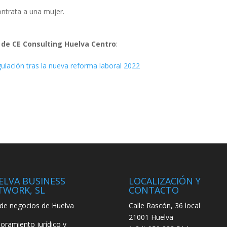
contrata a una mujer.
 de CE Consulting Huelva Centro
:
gulación tras la nueva reforma laboral 2022
ELVA BUSINESS
LOCALIZACIÓN Y
TWORK, SL
CONTACTO
de negocios de Huelva
Calle Rascón, 36 local
21001 Huelva
oramiento jurídico y