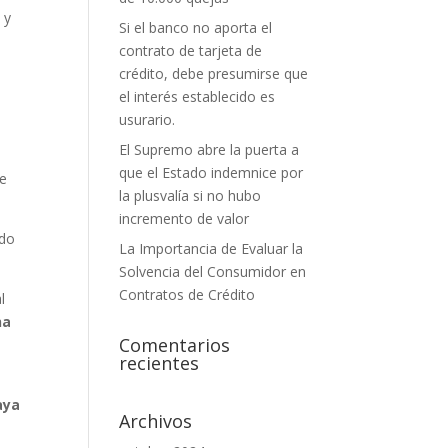
 y
Si el banco no aporta el
contrato de tarjeta de
crédito, debe presumirse que
el interés establecido es
usurario.
El Supremo abre la puerta a
que el Estado indemnice por
de
la plusvalía si no hubo
incremento de valor
ado
La Importancia de Evaluar la
Solvencia del Consumidor en
Contratos de Crédito
l
ha
Comentarios
recientes
aya
Archivos