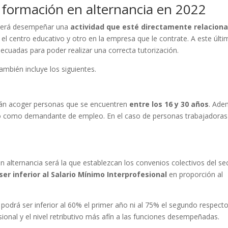
e formación en alternancia en 2022
deberá desempeñar una
actividad que esté directamente relacion
el centro educativo y otro en la empresa que le contrate. A este últ
decuadas para poder realizar una correcta tutorización.
también incluye los siguientes.
drán acoger personas que se encuentren
entre los 16 y 30 años
. Ade
to como demandante de empleo. En el caso de personas trabajadoras
n alternancia será la que establezcan los convenios colectivos del se
er inferior al Salario Mínimo Interprofesional
en proporción al
 podrá ser inferior al 60% el primer año ni al 75% el segundo respecto
ional y el nivel retributivo más afín a las funciones desempeñadas.