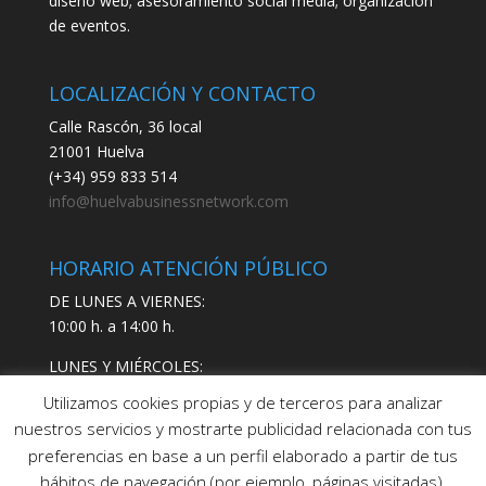
diseño web; asesoramiento social media; organización
de eventos.
LOCALIZACIÓN Y CONTACTO
Calle Rascón, 36 local
21001 Huelva
(+34) 959 833 514
info@huelvabusinessnetwork.com
HORARIO ATENCIÓN PÚBLICO
DE LUNES A VIERNES:
10:00 h. a 14:00 h.
LUNES Y MIÉRCOLES:
17:00 h. a 19:00 h.
Utilizamos cookies propias y de terceros para analizar
nuestros servicios y mostrarte publicidad relacionada con tus
preferencias en base a un perfil elaborado a partir de tus
hábitos de navegación (por ejemplo, páginas visitadas).