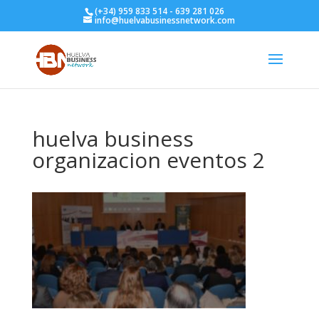
(+34) 959 833 514 - 639 281 026
info@huelvabusinessnetwork.com
huelva business
organizacion eventos 2