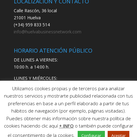
LOCALIZACIÓN Y CONTACTO
Calle Rascón, 36 local
21001 Huelva
(+34) 959 833 514
info@huelvabusinessnetwork.com
HORARIO ATENCIÓN PÚBLICO
DE LUNES A VIERNES:
10:00 h. a 14:00 h.
LUNES Y MIÉRCOLES:
17:00 h. a 19:00 h.
Utilizamos cookies propias y de terceros para analizar
nuestros servicios y mostrarte publicidad relacionada con tus
preferencias en base a un perfil elaborado a partir de tus
hábitos de navegación (por ejemplo, páginas visitadas).
Puedes obtener más información sobre nuestra política de
cookies haciendo clic aquí
+ INFO
o también puede configurar
Copyright © 2021 Huelva Business Network SL
Aviso
el consentimiento de la cookies.
Configurar
Aceptar