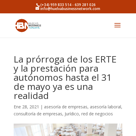
(+34) 959 833 514 - 639 281 026
info@huelvabusinessnetwork.com
La prórroga de los ERTE
y la prestación para
autónomos hasta el 31
de mayo ya es una
realidad
Ene 28, 2021
|
asesoría de empresas
,
asesoría laboral
,
consultoría de empresas
,
Jurídico
,
red de negocios