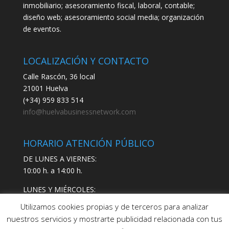
inmobiliario; asesoramiento fiscal, laboral, contable;
diseño web; asesoramiento social media; organización
de eventos.
LOCALIZACIÓN Y CONTACTO
Calle Rascón, 36 local
21001 Huelva
(+34) 959 833 514
info@huelvabusinessnetwork.com
HORARIO ATENCIÓN PÚBLICO
DE LUNES A VIERNES:
10:00 h. a 14:00 h.
LUNES Y MIÉRCOLES:
17:00 h. a 19:00 h.
Utilizamos cookies propias y de terceros para analizar
nuestros servicios y mostrarte publicidad relacionada con tus