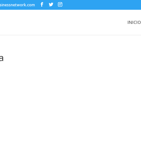
sinessnetwork.com
INICIO
a