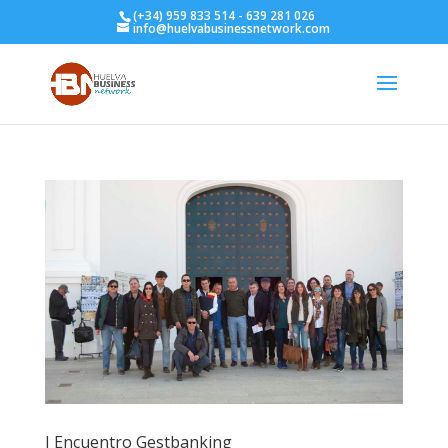
(+34) 959 833 514 - 639 281 026
info@huelvabusinessnetwork.com
I Encuentro Gestbanking