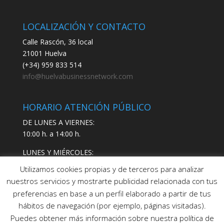
LOCALIZACIÓN Y CONTACTO
Calle Rascón, 36 local
21001 Huelva
(+34) 959 833 514
info@huelvabusinessnetwork.com
HORARIO ATENCIÓN PÚBLICO
DE LUNES A VIERNES:
10:00 h. a 14:00 h.
LUNES Y MIÉRCOLES:
17:00 h. a 19:00 h.
Utilizamos cookies propias y de terceros para analizar
nuestros servicios y mostrarte publicidad relacionada con tus
preferencias en base a un perfil elaborado a partir de tus
hábitos de navegación (por ejemplo, páginas visitadas).
Puedes obtener más información sobre nuestra política de