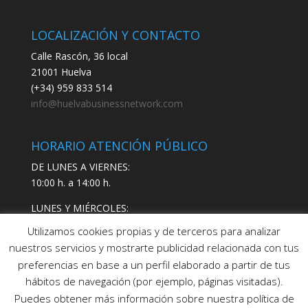
LOCALIZACIÓN Y CONTACTO
Calle Rascón, 36 local
21001 Huelva
(+34) 959 833 514
info@huelvabusinessnetwork.com
HORARIO ATENCIÓN PÚBLICO
DE LUNES A VIERNES:
10:00 h. a 14:00 h.
LUNES Y MIÉRCOLES:
17:00 h. a 19:00 h.
Utilizamos cookies propias y de terceros para analizar
nuestros servicios y mostrarte publicidad relacionada con tus
preferencias en base a un perfil elaborado a partir de tus
hábitos de navegación (por ejemplo, páginas visitadas).
Puedes obtener más información sobre nuestra política de