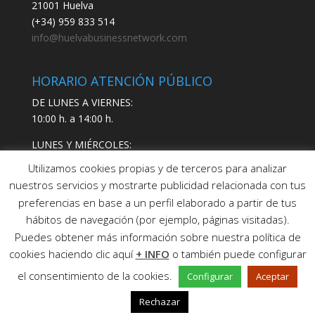
21001 Huelva
(+34) 959 833 514
info@huelvabusinessnetwork.com
HORARIO ATENCIÓN PÚBLICO
DE LUNES A VIERNES:
10:00 h. a 14:00 h.
LUNES Y MIÉRCOLES:
17:00 h. a 19:00 h.
Utilizamos cookies propias y de terceros para analizar
nuestros servicios y mostrarte publicidad relacionada con tus
preferencias en base a un perfil elaborado a partir de tus
hábitos de navegación (por ejemplo, páginas visitadas).
Puedes obtener más información sobre nuestra política de
cookies haciendo clic aquí
+ INFO
o también puede configurar
Copyright © 2021 Huelva Business Network SL
Aviso
el consentimiento de la cookies.
Configurar
Aceptar
legal |
Política de Privacidad |
Política de
Cookies
Rechazar