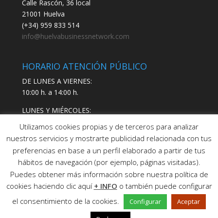
Calle Rascón, 36 local
21001 Huelva
(+34) 959 833 514
info@huelvabusinessnetwork.com
HORARIO ATENCIÓN PÚBLICO
DE LUNES A VIERNES:
10:00 h. a 14:00 h.
LUNES Y MIÉRCOLES:
17:00 h. a 19:00 h.
Utilizamos cookies propias y de terceros para analizar
nuestros servicios y mostrarte publicidad relacionada con tus
preferencias en base a un perfil elaborado a partir de tus
hábitos de navegación (por ejemplo, páginas visitadas).
Puedes obtener más información sobre nuestra política de
cookies haciendo clic aquí
+ INFO
o también puede configurar
Copyright © 2021 Huelva Business Network SL
Aviso
el consentimiento de la cookies.
Configurar
Aceptar
legal |
Política de Privacidad |
Política de