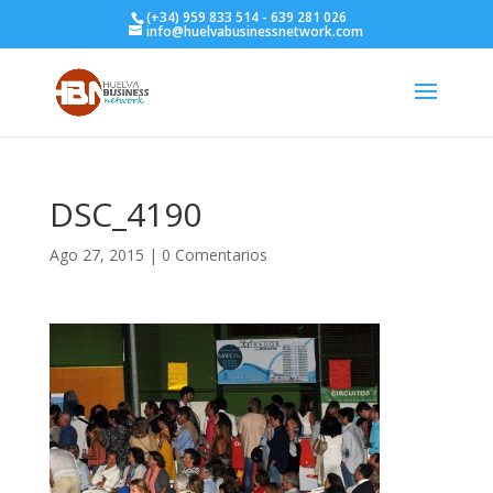
(+34) 959 833 514 - 639 281 026
info@huelvabusinessnetwork.com
DSC_4190
Ago 27, 2015
|
0 Comentarios