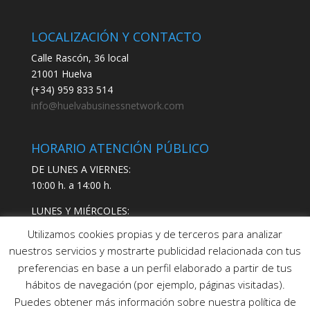
LOCALIZACIÓN Y CONTACTO
Calle Rascón, 36 local
21001 Huelva
(+34) 959 833 514
info@huelvabusinessnetwork.com
HORARIO ATENCIÓN PÚBLICO
DE LUNES A VIERNES:
10:00 h. a 14:00 h.
LUNES Y MIÉRCOLES:
17:00 h. a 19:00 h.
Utilizamos cookies propias y de terceros para analizar
nuestros servicios y mostrarte publicidad relacionada con tus
preferencias en base a un perfil elaborado a partir de tus
hábitos de navegación (por ejemplo, páginas visitadas).
Puedes obtener más información sobre nuestra política de