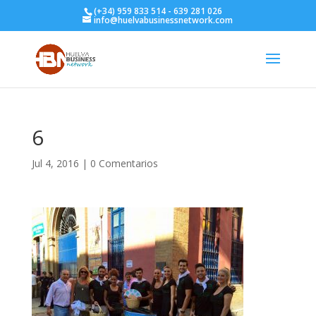
(+34) 959 833 514 - 639 281 026
info@huelvabusinessnetwork.com
6
Jul 4, 2016
|
0 Comentarios