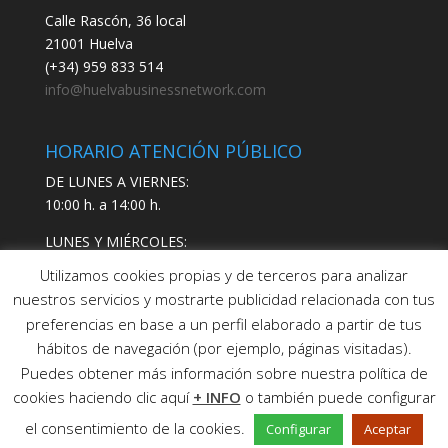
Calle Rascón, 36 local
21001 Huelva
(+34) 959 833 514
info@huelvabusinessnetwork.com
HORARIO ATENCIÓN PÚBLICO
DE LUNES A VIERNES:
10:00 h. a 14:00 h.
LUNES Y MIÉRCOLES:
17:00 h. a 19:00 h.
Utilizamos cookies propias y de terceros para analizar
nuestros servicios y mostrarte publicidad relacionada con tus
preferencias en base a un perfil elaborado a partir de tus
hábitos de navegación (por ejemplo, páginas visitadas).
Puedes obtener más información sobre nuestra política de
cookies haciendo clic aquí
+ INFO
o también puede configurar
Copyright © 2021 Huelva Business Network SL
Aviso
el consentimiento de la cookies.
Configurar
Aceptar
legal |
Política de Privacidad |
Política de