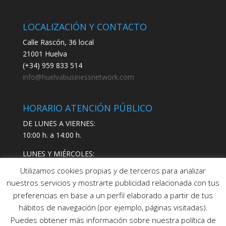
LOCALIZACIÓN Y CONTACTO
Calle Rascón, 36 local
21001 Huelva
(+34) 959 833 514
info@huelvabusinessnetwork.com
HORARIO ATENCIÓN PÚBLICO
DE LUNES A VIERNES:
10:00 h. a 14:00 h.
LUNES Y MIÉRCOLES:
17:00 h. a 19:00 h.
Utilizamos cookies propias y de terceros para analizar
nuestros servicios y mostrarte publicidad relacionada con tus
preferencias en base a un perfil elaborado a partir de tus
hábitos de navegación (por ejemplo, páginas visitadas).
Puedes obtener más información sobre nuestra política de