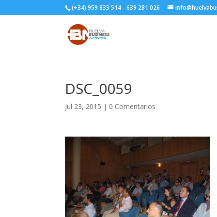
(+34) 959 833 514 - 639 281 026
info@huelvabu
DSC_0059
Jul 23, 2015
|
0 Comentarios