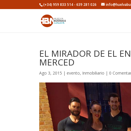
(+34) 959 833 514 - 639 281 026
info@huelvabu
EL MIRADOR DE EL E
MERCED
Ago 3, 2015
|
evento
,
Inmobiliario
|
0 Comentar